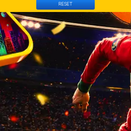
RESET