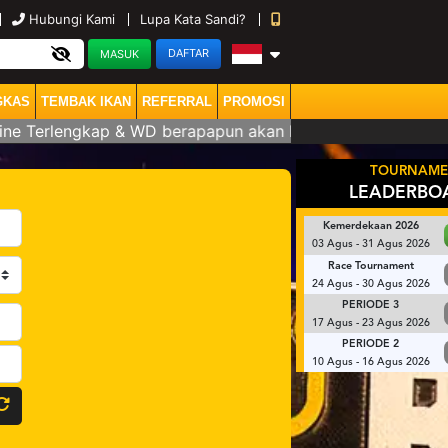
Hubungi Kami
Lupa Kata Sandi?
DAFTAR
GKAS
TEMBAK IKAN
REFERRAL
PROMOSI
 WD berapapun akan kami PROSES !! Nikmati Promo Special