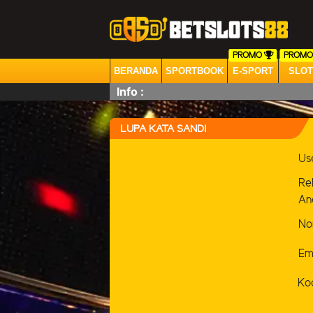
PROMO
PROM
BERANDA
SPORTBOOK
E-SPORT
SLO
Info :
Selam
LUPA KATA SANDI
Us
Re
An
No
Em
Kod